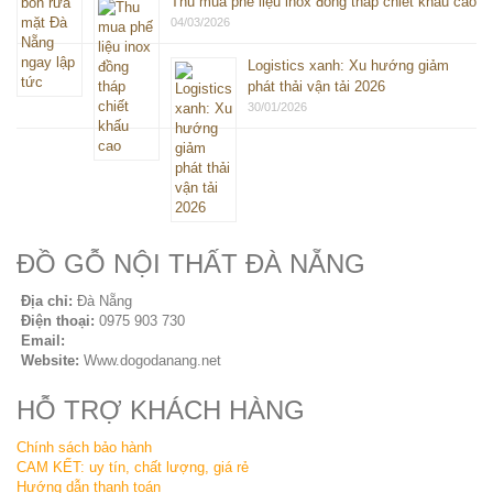
Thu mua phế liệu inox đồng tháp chiết khấu cao
04/03/2026
Logistics xanh: Xu hướng giảm
phát thải vận tải 2026
30/01/2026
ĐỒ GỖ NỘI THẤT ĐÀ NẴNG
Địa chỉ:
Đà Nẵng
Điện thoại:
0975 903 730
Email:
sales@seovip.vn
Website:
Www.dogodanang.net
HỖ TRỢ KHÁCH HÀNG
Chính sách bảo hành
CAM KẾT: uy tín, chất lượng, giá rẻ
Hướng dẫn thanh toán