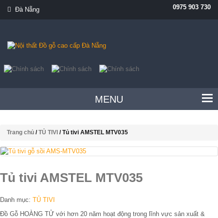
0975 903 730
Đà Nẵng
MENU
Trang chủ
/
TỦ TIVI
/ Tủ tivi AMSTEL MTV035
Tủ tivi AMSTEL MTV035
Danh mục:
TỦ TIVI
Đồ Gỗ HOÀNG TỬ với hơn 20 năm hoạt động trong lĩnh vực sản xuất &