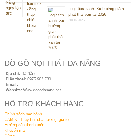
Logistics xanh: Xu hướng giảm
phát thải vận tải 2026
30/01/2026
ĐỒ GỖ NỘI THẤT ĐÀ NẴNG
Địa chỉ:
Đà Nẵng
Điện thoại:
0975 903 730
Email:
sales@seovip.vn
Website:
Www.dogodanang.net
HỖ TRỢ KHÁCH HÀNG
Chính sách bảo hành
CAM KẾT: uy tín, chất lượng, giá rẻ
Hướng dẫn thanh toán
Khuyến mãi
Góp ý