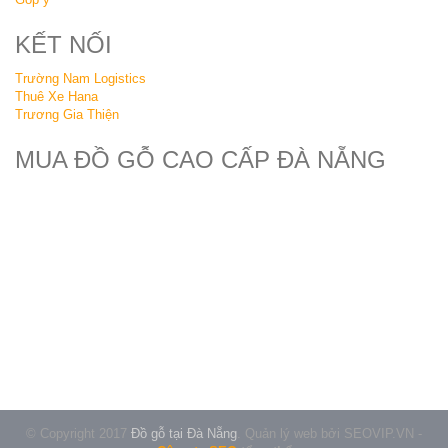
KẾT NỐI
Trường Nam Logistics
Thuê Xe Hana
Trương Gia Thiện
MUA ĐỒ GỖ CAO CẤP ĐÀ NẴNG
© Copyright 2017
Đồ gỗ tại Đà Nẵng
.
Quản lý web bởi
SEOVIP.VN
-