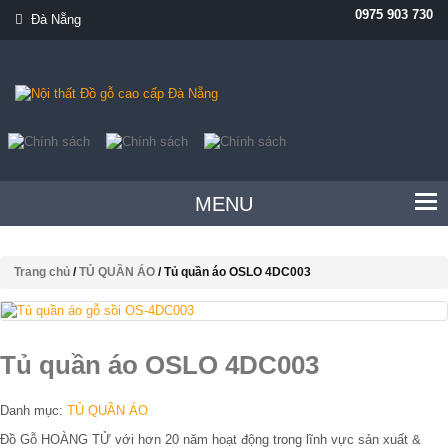
0975 903 730
Đà Nẵng
MENU
Trang chủ
/
TỦ QUẦN ÁO
/ Tủ quần áo OSLO 4DC003
Tủ quần áo OSLO 4DC003
Danh mục:
TỦ QUẦN ÁO
Đồ Gỗ HOÀNG TỬ với hơn 20 năm hoạt động trong lĩnh vực sản xuất &