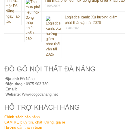
Thu mua phế liệu inox đồng tháp chiết khấu cao
04/03/2026
Logistics xanh: Xu hướng giảm
phát thải vận tải 2026
30/01/2026
ĐỒ GỖ NỘI THẤT ĐÀ NẴNG
Địa chỉ:
Đà Nẵng
Điện thoại:
0975 903 730
Email:
sales@seovip.vn
Website:
Www.dogodanang.net
HỖ TRỢ KHÁCH HÀNG
Chính sách bảo hành
CAM KẾT: uy tín, chất lượng, giá rẻ
Hướng dẫn thanh toán