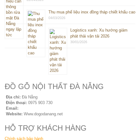
Thu mua phế liệu inox đồng tháp chiết khấu cao
04/03/2026
Logistics xanh: Xu hướng giảm
phát thải vận tải 2026
30/01/2026
ĐỒ GỖ NỘI THẤT ĐÀ NẴNG
Địa chỉ:
Đà Nẵng
Điện thoại:
0975 903 730
Email:
sales@seovip.vn
Website:
Www.dogodanang.net
HỖ TRỢ KHÁCH HÀNG
Chính sách bảo hành