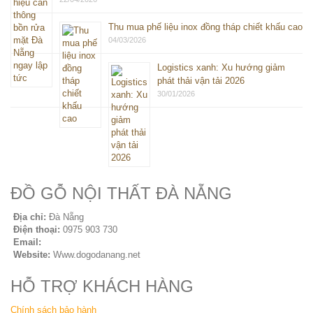
Thu mua phế liệu inox đồng tháp chiết khấu cao
04/03/2026
Logistics xanh: Xu hướng giảm
phát thải vận tải 2026
30/01/2026
ĐỒ GỖ NỘI THẤT ĐÀ NẴNG
Địa chỉ:
Đà Nẵng
Điện thoại:
0975 903 730
Email:
sales@seovip.vn
Website:
Www.dogodanang.net
HỖ TRỢ KHÁCH HÀNG
Chính sách bảo hành