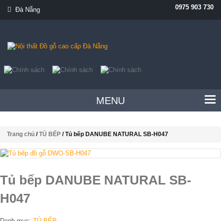
0975 903 730
Đà Nẵng
MENU
Trang chủ
/
TỦ BẾP
/ Tủ bếp DANUBE NATURAL SB-H047
Tủ bếp DANUBE NATURAL SB-
H047
Danh mục:
TỦ BẾP